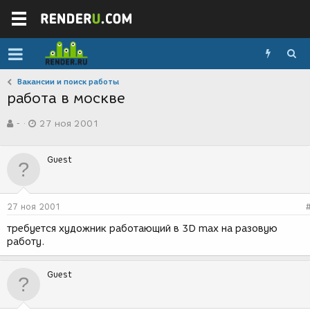
Вакансии и поиск работы
работа в москве
А
Д
-
27 ноя 2001
в
а
т
т
о
а
Guest
р
с
т
о
е
з
м
д
27 ноя 2001
ы
а
н
требуется художник работающий в 3D max на разовую
и
работу.
я
Guest