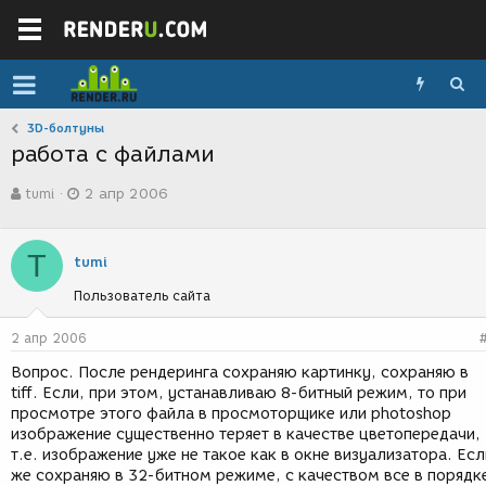
3D-болтуны
работа с файлами
А
Д
tumi
2 апр 2006
в
а
т
т
о
а
T
р
с
tumi
т
о
Пользователь сайта
е
з
м
д
ы
а
2 апр 2006
н
Вопрос. После рендеринга сохраняю картинку, сохраняю в
и
tiff. Если, при этом, устанавливаю 8-битный режим, то при
я
просмотре этого файла в просмоторщике или photoshop
изображение существенно теряет в качестве цветопередачи,
т.е. изображение уже не такое как в окне визуализатора. Есл
же сохраняю в 32-битном режиме, с качеством все в порядк