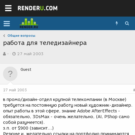
Общие вопросы
работа для теледизайнера
А
Д
-
27 май 2003
в
а
т
т
о
а
Guest
р
с
т
о
е
з
м
д
27 май 2003
ы
а
н
в промо/дизайн-отдел крупной телекомпании (в Москве)
и
требуется на постоянную работу новый художник-дизайнер.
я
опыт работы в этой сфере, знание Adobe AfterEffects -
обязательно, 3DsMax - очень желательно, (AI, PShop само
собой разумеется).
з.п. от $900 (зависит...)
Резюме и, желательно ссылки на портфолио принимаются