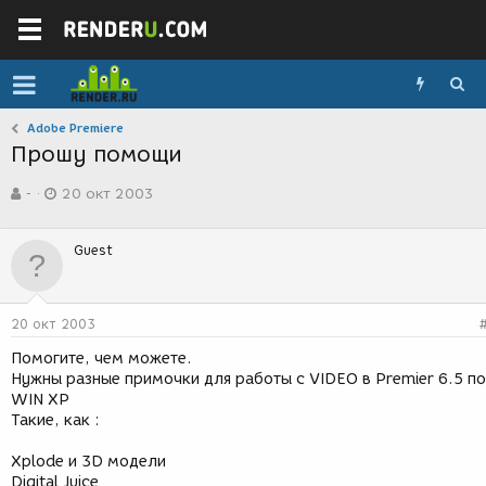
Adobe Premiere
Прошу помощи
А
Д
-
20 окт 2003
в
а
т
т
о
а
Guest
р
с
т
о
е
з
м
д
20 окт 2003
ы
а
н
Помогите, чем можете.
и
Нужны разные примочки для работы с VIDEO в Premier 6.5 п
я
WIN XP
Такие, как :
Xplode и 3D модели
Digital Juice