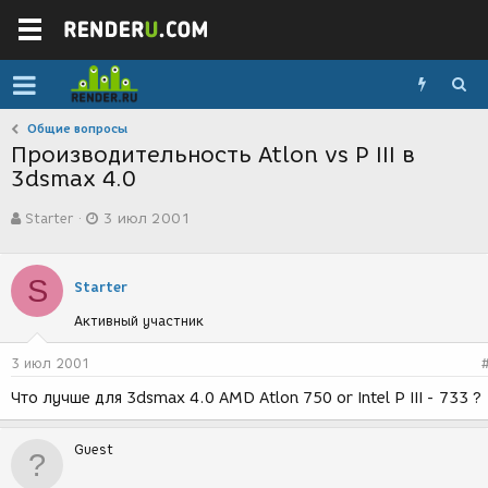
Общие вопросы
Производительность Atlon vs P III в
3dsmax 4.0
А
Д
Starter
3 июл 2001
в
а
т
т
о
а
S
р
с
Starter
т
о
Активный участник
е
з
м
д
ы
а
3 июл 2001
н
Что лучше для 3dsmax 4.0 AMD Atlon 750 or Intel P III - 733 ?
и
я
Guest