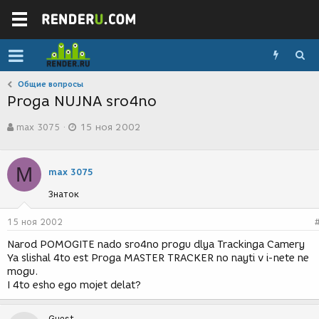
Общие вопросы
Proga NUJNA sro4no
А
Д
max 3075
15 ноя 2002
в
а
т
т
о
а
M
р
с
max 3075
т
о
Знаток
е
з
м
д
ы
а
15 ноя 2002
н
Narod POMOGITE nado sro4no progu dlya Trackinga Camery
и
Ya slishal 4to est Proga MASTER TRACKER no nayti v i-nete ne
я
mogu.
I 4to esho ego mojet delat?
Guest