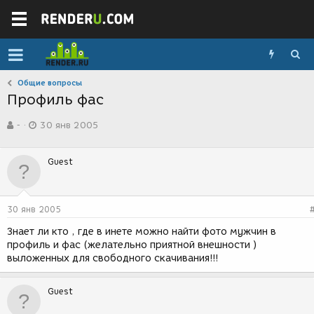
Общие вопросы
Профиль фас
А
Д
-
30 янв 2005
в
а
т
т
о
а
Guest
р
с
т
о
е
з
м
д
30 янв 2005
ы
а
н
Знает ли кто , где в инете можно найти фото мужчин в
и
профиль и фас (желательно приятной внешности )
я
выложенных для свободного скачивания!!!
Guest