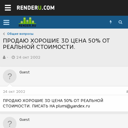
Общие вопросы
ПРОДАЮ ХОРОШИЕ 3D ЦЕНА 50% ОТ
РЕАЛЬНОЙ СТОИМОСТИ.
А
Д
-
24 окт 2002
в
а
т
т
о
а
Guest
р
с
т
о
е
з
м
д
24 окт 2002
ы
а
н
ПРОДАЮ ХОРОШИЕ 3D ЦЕНА 50% ОТ РЕАЛЬНОЙ
и
СТОИМОСТИ. ПИСАТЬ НА plumi@yandex.ru
я
Guest