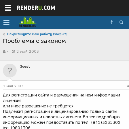
Покритикуйте мою работу (закрыт)
Проблемы с законом
А
Д
-
2 май 2003
в
а
т
т
о
а
Guest
р
с
т
о
е
з
м
д
2 май 2003
ы
а
н
Для регистрации сайта и размещении на нем информации
и
лицензия
я
или иное разрешение не требуется.
Подлежит регистрации и лицензированию только сайты
информационных и новостных агенств.Более подробную
информацию можем предоставить по тел. (812)3235302
icq 19801306