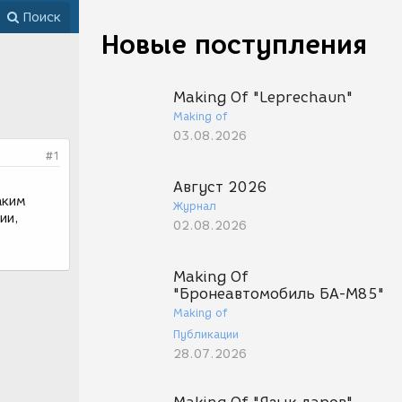
Поиск
Новые поступления
Making Of "Leprechaun"
Making of
03.08.2026
#1
Август 2026
аким
Журнал
ии,
02.08.2026
Making Of
"Бронеавтомобиль БА-М85"
Making of
Публикации
28.07.2026