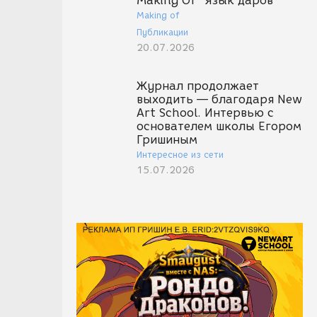
Making Of "Язык даров"
Making of
Публикации
20.07.2026
Журнал продолжает
выходить — благодаря New
Art School. Интервью с
основателем школы Егором
Гришиным
Интересное из сети
15.07.2026