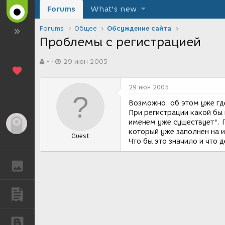
Forums
What's new
Forums
Общее
Обсуждение сайта
Проблемы с регистрацией
А
Д
-
29 июн 2005
в
а
т
т
о
а
29 июн 2005
р
с
т
о
Возможно, об этом уже где
е
з
При регистрации какой бы 
м
д
именем уже существует". П
Гость
ы
а
который уже заполнен на 
Guest
н
Что бы это значило и что 
и
я
ГАЛЕРЕЯ
ПУБЛИКАЦИИ
БЛОГИ