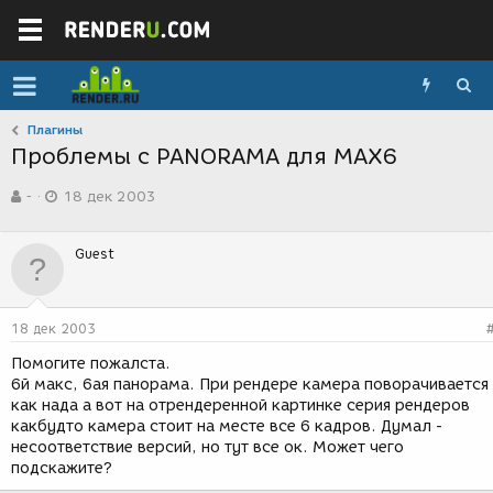
Плагины
Проблемы с PANORAMA для MAX6
А
Д
-
18 дек 2003
в
а
т
т
о
а
Guest
р
с
т
о
е
з
м
д
18 дек 2003
ы
а
н
Помогите пожалста.
и
6й макс, 6ая панорама. При рендере камера поворачивается
я
как нада а вот на отрендеренной картинке серия рендеров
какбудто камера стоит на месте все 6 кадров. Думал -
несоответствие версий, но тут все ок. Может чего
подскажите?