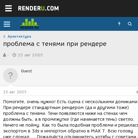
Архитектура
проблема с тенями при рендере
А
Д
-
25 авг 2005
в
а
т
т
о
а
Guest
р
с
т
о
е
з
м
д
25 авг 2005
ы
а
н
Помогите, очень нужно! Есть сцена с несколькими домиками
и
При рендере стандартным рендером (да и другими тоже)
я
проблема с тенями. Тени появляются ниже на стенах чем
должны быть, а в промежутке (где начинается тень) светло.
Ничего не пойму. Как то была подобная проблеми и решилас
экспортом в 3ds и импортом обратно в MAX 7. Всю голову
уже сломал.... Пожалуйста откликнитесь хотябы с советами.