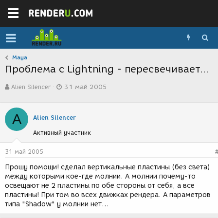
Maya
Проблема с Lightning - пересвечивает...
А
Д
Alien Silencer
31 май 2005
в
а
т
т
о
а
A
р
с
Alien Silencer
т
о
Активный участник
е
з
м
д
ы
а
31 май 2005
н
Прошу помощи! сделал вертикальные пластины (без света)
и
между которыми кое-где молнии. А молнии почему-то
я
освещают не 2 пластины по обе стороны от себя, а все
пластины! При том во всех движках рендера. А параметров
типа "Shadow" у молнии нет...