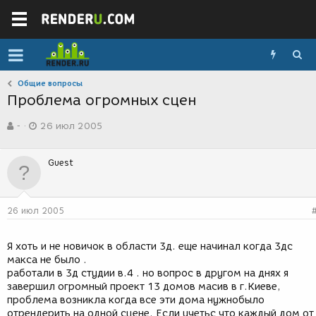
Общие вопросы
Проблема огромных сцен
А
Д
-
26 июл 2005
в
а
т
т
о
а
Guest
р
с
т
о
е
з
м
д
26 июл 2005
ы
а
н
и
Я хоть и не новичок в области 3д. еще начинал когда 3дс
я
макса не было .
работали в 3д студии в.4 . но вопрос в другом на днях я
завершил огромный проект 13 домов масив в г.Киеве,
проблема возникла когда все эти дома нужнобыло
отрендерить на одной сцене. Если учетьс что каждый дом от