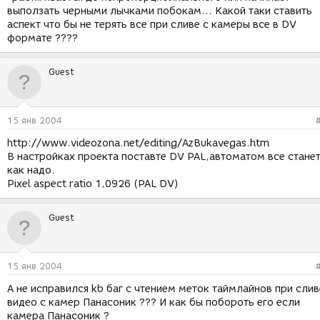
выползать черными лычками побокам... Какой таки ставить
аспект что бы не терять все при сливе с камеры все в DV
формате ????
Guest
15 янв 2004
http://www.videozona.net/editing/AzBukavegas.htm
В настройках проекта поставте DV PAL,автоматом все стане
как надо.
Pixel aspect ratio 1,0926 (PAL DV)
Guest
15 янв 2004
А не исправился kb баг с чтением меток таймлайнов при слив
видео с камер Панасоник ??? И как бы побороть его если
камера Панасоник ?