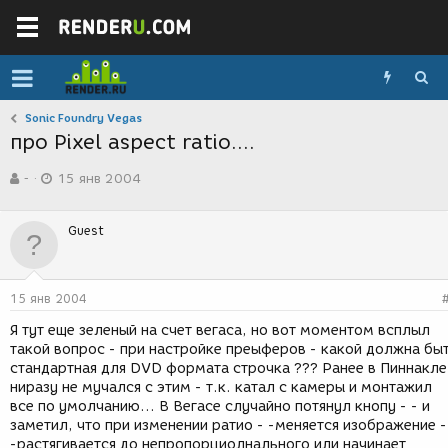
Sonic Foundry Vegas
про Pixel aspect ratio....
А
Д
-
15 янв 2004
в
а
т
т
о
а
Guest
р
с
т
о
е
з
м
д
15 янв 2004
ы
а
н
Я тут еще зеленый на счет вегаса, но вот моментом всплыл
и
такой вопрос - при настройке преыферов - какой должна бы
я
стандартная для DVD формата строчка ??? Ранее в Пиннакле
ниразу не мучался с этим - т.к. катал с камеры и монтажил
все по умолчанию... В Вегасе случайно потянул кнопу - - и
заметил, что при изменении ратио - -меняется изображение -
-растягивается до непропорциолнального или начинает