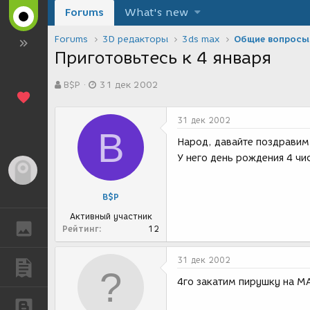
Forums
What's new
Forums
3D редакторы
3ds max
Общие вопросы
Приготовьтесь к 4 января
А
Д
B$P
31 дек 2002
в
а
т
т
о
а
31 дек 2002
р
с
B
т
о
Народ, давайте поздравим
е
з
У него день рождения 4 чи
м
д
Гость
ы
а
н
B$P
и
я
Активный участник
ГАЛЕРЕЯ
Рейтинг
12
31 дек 2002
ПУБЛИКАЦИИ
4го закатим пирушку на 
БЛОГИ