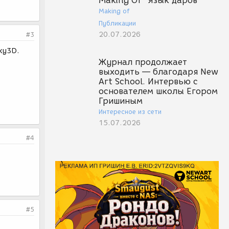
Making Of "Язык даров"
Making of
Публикации
20.07.2026
#3
ky3D.
Журнал продолжает
выходить — благодаря New
Art School. Интервью с
основателем школы Егором
Гришиным
Интересное из сети
15.07.2026
#4
#5