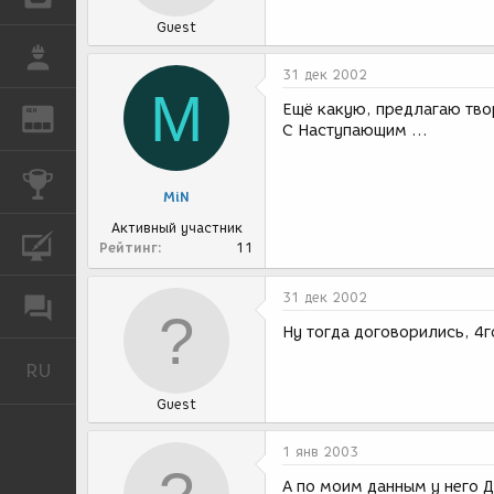
Guest
РАБОТА
31 дек 2002
M
Ещё какую, предлагаю тво
REN
ЖУРНАЛ
С Наступающим ...
КОНКУРСЫ
MiN
Активный участник
КУРСЫ
Рейтинг
11
31 дек 2002
ФОРУМ
Ну тогда договорились, 4г
RU
Русский
Guest
1 янв 2003
А по моим данным у него Де