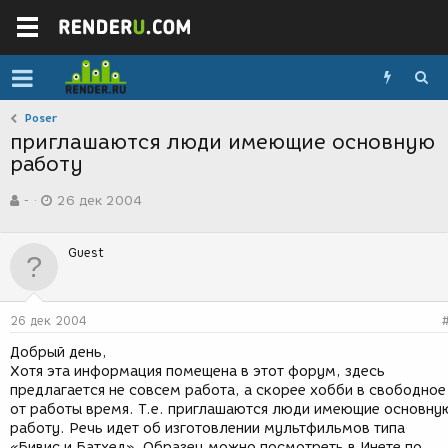
Poser
приглашаются люди имеющие основную
работу
А
Д
-
26 дек 2004
в
а
т
т
о
а
Guest
р
с
т
о
е
з
м
д
26 дек 2004
ы
а
н
Добрый день,
и
Хотя эта информация помещена в этот форум, здесь
я
предлагается не совсем работа, а скорее хобби в свободное
от работы время. Т.е. приглашаются люди имеющие основну
работу. Речь идет об изготовлении мультфильмов типа
«Бивис и Батхед». Образец можно посмотреть в Инете по