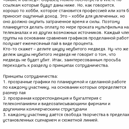
ссылкам которые будут даны ниже. Но, как говорится,
хорошо то хобби, которое становится профессией или хотя 
приносит ощутимый доход. Это – хобби для увлеченных, но
оно должно окупить затраченное время и силы. Поэтому
планируется делать оплату по мере проката мультфильма на
телеканалах и из других возможных источников. Каждый чле
группы на основании сравнения графиков проделанной рабо
получает ежемесячный пай в виде процента.
Кто-то скажет – делите шкуру неубитого медведя. Ну-что же
дележ шкуры неубитого медведя не говорит о том, что
медведь не будет убит. Итак, заинтересованным просьба
переходить к разделу о принципах сотрудничества.
Принципы сотрудничества:
1. прозрачные графики по планируемой и сделанной работе
по каждому участнику, на основании которых определяется
размер пая
2. прозрачная корреспонденция и бухгалтерия с
телекомпаниями и видеозаписывающими фирмами и
другимими коммерческими структурами
3. каждому участнику даётся свобода творчества в предела
установленных сценарием и сюжетной линией.