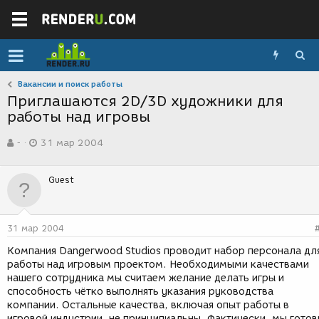
Вакансии и поиск работы
Приглашаются 2D/3D художники для
работы над игровы
А
Д
-
31 мар 2004
в
а
т
т
о
а
Guest
р
с
т
о
е
з
м
д
31 мар 2004
ы
а
н
Компания Dangerwood Studios проводит набор персонала дл
и
работы над игровым проектом. Необходимыми качествами
я
нашего сотрудника мы считаем желание делать игры и
способность чётко выполнять указания руководства
компании. Остальные качества, включая опыт работы в
игровой индустрии, не принципиальны. Фактически, мы гото