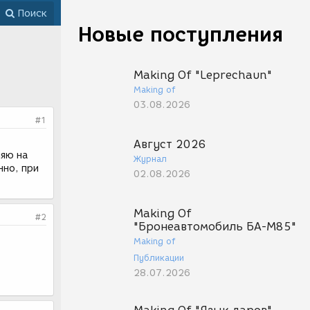
Поиск
Новые поступления
Making Of "Leprechaun"
Making of
03.08.2026
#1
Август 2026
ляю на
Журнал
нно, при
02.08.2026
Making Of
#2
"Бронеавтомобиль БА-М85"
Making of
Публикации
28.07.2026