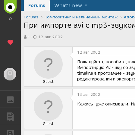
Forums
What's new
Forums
Композитинг и нелинейный монтаж
Adobe
При импорте avi с mp3-звуко
А
Д
-
12 авг 2002
в
а
т
т
о
а
12 авг 2002
р
с
т
о
Пожалуйста, пособите, как
е
з
Импортирую Avi-шку cо зв
м
д
timeline в программе - зву
Гость
ы
а
редактировании и экспорт
Guest
н
и
я
13 авг 2002
ГАЛЕРЕЯ
Кажись, уже описывали. И
ПУБЛИКАЦИИ
Guest
БЛОГИ