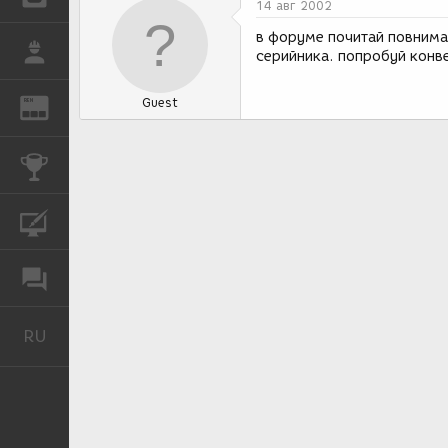
14 авг 2002
в форуме почитай повнимат
РАБОТА
серийника. попробуй конве
Guest
REN
ЖУРНАЛ
КОНКУРСЫ
КУРСЫ
ФОРУМ
RU
Русский