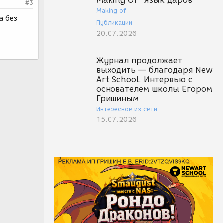
Making Of "Язык даров"
#3
Making of
а без
Публикации
20.07.2026
Журнал продолжает
выходить — благодаря New
Art School. Интервью с
основателем школы Егором
Гришиным
Интересное из сети
15.07.2026