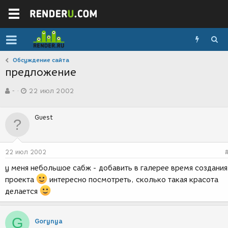
Обсуждение сайта
предложение
А
Д
-
22 июл 2002
в
а
т
т
о
а
Guest
р
с
т
о
е
з
м
д
22 июл 2002
ы
а
н
у меня небольшое сабж - добавить в галерее время создания
и
проекта
интересно посмотреть, сколько такая красота
я
делается
G
Gorynya