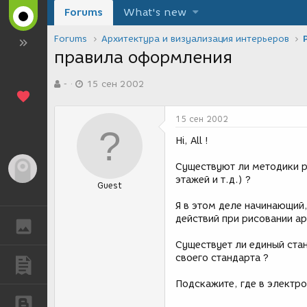
Forums
What's new
Forums
Архитектура и визуализация интерьеров
правила оформления
А
Д
-
15 сен 2002
в
а
т
т
о
а
15 сен 2002
р
с
т
о
Hi, All !
е
з
м
д
Существуют ли методики р
Гость
ы
а
этажей и т.д.) ?
Guest
н
и
Я в этом деле начинающий,
я
действий при рисовании а
ГАЛЕРЕЯ
Существует ли единый ста
своего стандарта ?
ПУБЛИКАЦИИ
Подскажите, где в электр
БЛОГИ