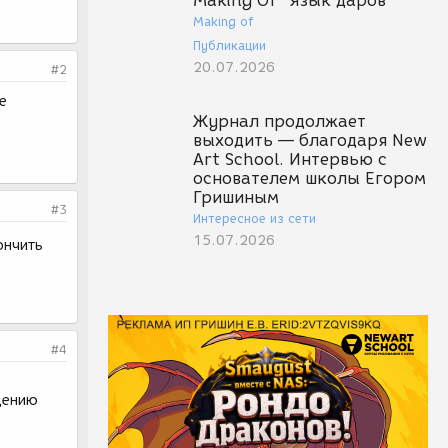
Making Of "Язык даров"
Making of
Публикации
20.07.2026
#2
е
Журнал продолжает
выходить — благодаря New
Art School. Интервью с
основателем школы Егором
Гришиным
#3
Интересное из сети
15.07.2026
ончить
#4
дению