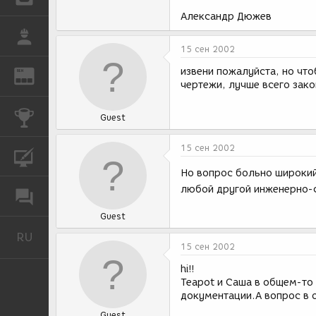
Александр Дюжев
РАБОТА
15 сен 2002
извени пожалуйста, но чт
REN
ЖУРНАЛ
чертежи, лучше всего зако
КОНКУРСЫ
Guest
15 сен 2002
КУРСЫ
Но вопрос больно широкий 
любой другой инженерно-
ФОРУМ
Guest
RU
Русский
15 сен 2002
hi!!
Teapot и Саша в общем-то
документации.А вопрос в 
Guest