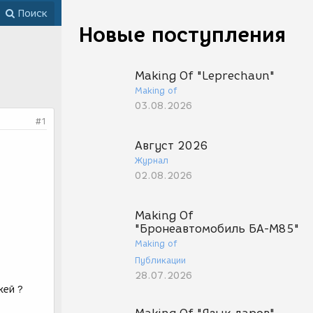
Поиск
Новые поступления
Making Of "Leprechaun"
Making of
03.08.2026
#1
Август 2026
Журнал
02.08.2026
Making Of
"Бронеавтомобиль БА-М85"
Making of
Публикации
28.07.2026
жей ?