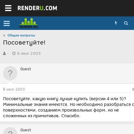
Общие вопросы
Посоветуйте!
А
Д
-
8 июл 2003
в
а
т
т
о
а
Guest
р
с
т
о
е
з
м
д
8 июл 2003
ы
а
н
Посоветуйте, какую книгу лучше купить (версии 4 или 5)?
и
Минимальные знания имеются. Но необходимо разобраться 
я
поверхностями, созданием произвольных форм, но не
сложенных из примитивов. Спасибо.
Guest