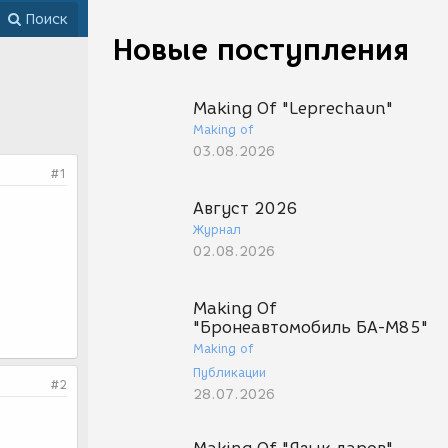
Поиск
Новые поступления
Making Of "Leprechaun"
Making of
03.08.2026
#1
Август 2026
Журнал
02.08.2026
Making Of
"Бронеавтомобиль БА-М85"
Making of
Публикации
#2
28.07.2026