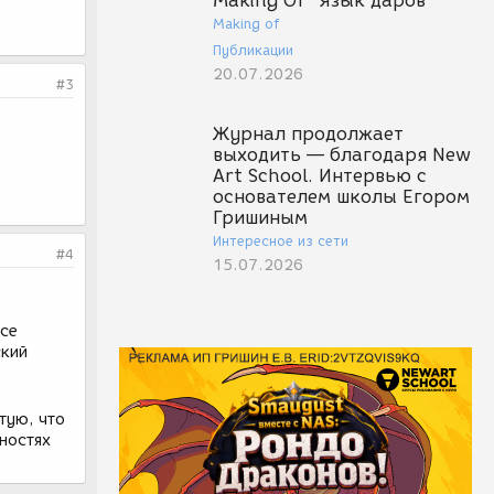
Making Of "Язык даров"
Making of
Публикации
20.07.2026
#3
Журнал продолжает
выходить — благодаря New
Art School. Интервью с
основателем школы Егором
Гришиным
Интересное из сети
#4
15.07.2026
все
ский
тую, что
чностях