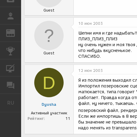
Guest
РАБОТА
10 июн 2003
REN
ЖУРНАЛ
Шепни имя и где надыбать!!!!!!
ПЛИЗ_ПЛИЗ_ПЛИЗ
ну очень нужен и моя твоя
КОНКУРСЫ
что нибудь вкусненькое.
Guest
СПАСИБО.
КУРСЫ
12 июн 2003
D
Я из положения выходил 
ФОРУМ
Импортил позеровские сце
матюкается, типа говорит 
работает. Правда когда от
RU
Русский
файл, ну ничего, тыкаешь.
Dyusha
позеровский файл, рендер
Активный участник
Если же импортишь в 8 вер
Рейтинг
11
бы значение не превышало 
надо менять из transparens