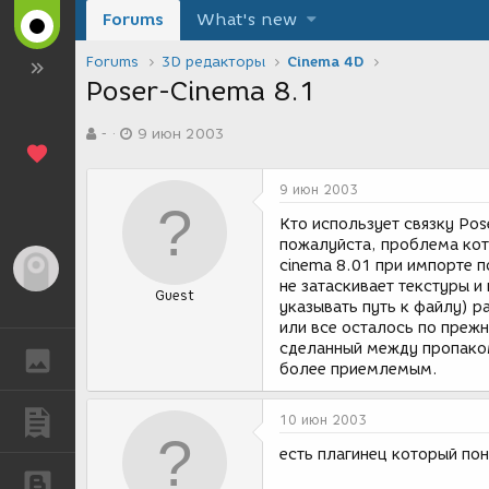
Forums
What's new
Forums
3D редакторы
Cinema 4D
Poser-Cinema 8.1
А
Д
-
9 июн 2003
в
а
т
т
о
а
9 июн 2003
р
с
т
о
Кто использует связку Pos
е
з
пожалуйста, проблема кот
м
д
cinema 8.01 при импорте 
Гость
ы
а
не затаскивает текстуры и
Guest
н
указывать путь к файлу) р
и
или все осталось по прежн
я
сделанный между пропаком
ГАЛЕРЕЯ
более приемлемым.
ПУБЛИКАЦИИ
10 июн 2003
есть плагинец который по
БЛОГИ