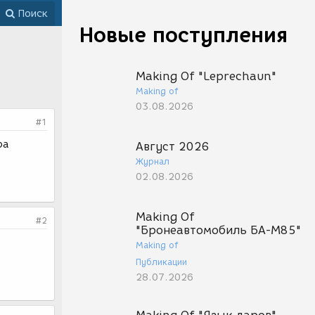
Поиск
Новые поступления
Making Of "Leprechaun"
Making of
03.08.2026
#1
ра
Август 2026
Журнал
02.08.2026
Making Of
#2
"Бронеавтомобиль БА-М85"
Making of
Публикации
28.07.2026