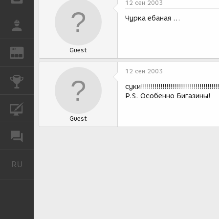
12 сен 2003
Чурка ебаная ...
РАБОТА
Guest
REN
ЖУРНАЛ
12 сен 2003
КОНКУРСЫ
суки!!!!!!!!!!!!!!!!!!!!!!!!!!!!!!!!!!!!!!!!!!
P.S. Особенно Бигазины!
КУРСЫ
Guest
ФОРУМ
RU
Русский