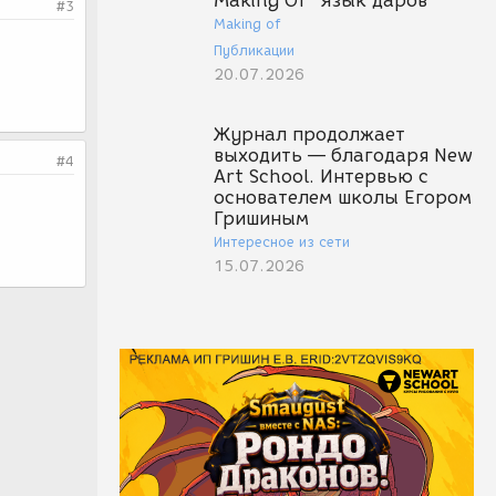
Making Of "Язык даров"
#3
Making of
Публикации
20.07.2026
Журнал продолжает
выходить — благодаря New
#4
Art School. Интервью с
основателем школы Егором
Гришиным
Интересное из сети
15.07.2026