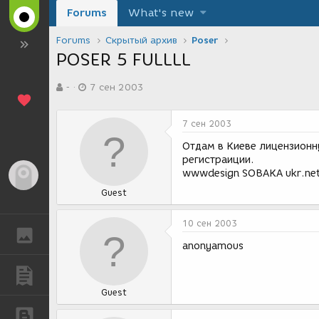
Forums
What's new
Forums
Скрытый архив
Poser
POSER 5 FULLLL
А
Д
-
7 сен 2003
в
а
т
т
о
а
7 сен 2003
р
с
т
о
Отдам в Киеве лицензионну
е
з
регистраиции.
м
д
wwwdesign SOBAKA ukr.ne
Гость
ы
а
Guest
н
и
я
10 сен 2003
ГАЛЕРЕЯ
anonyamous
ПУБЛИКАЦИИ
Guest
БЛОГИ