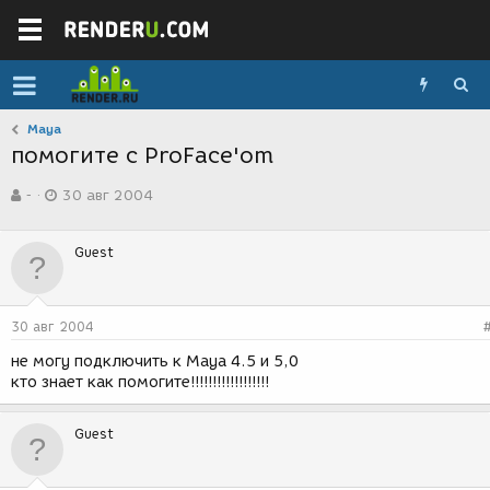
Maya
помогите с ProFace'om
А
Д
-
30 авг 2004
в
а
т
т
о
а
Guest
р
с
т
о
е
з
м
д
30 авг 2004
ы
а
н
не могу подключить к Maya 4.5 и 5,0
и
кто знает как помогите!!!!!!!!!!!!!!!!!!
я
Guest