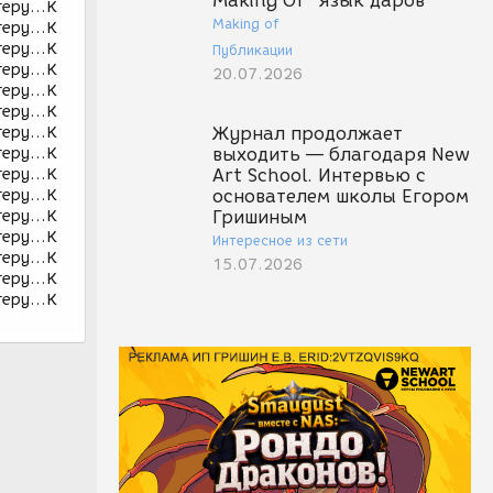
Making Of "Язык даров"
теру...К
Making of
теру...К
теру...К
Публикации
теру...К
20.07.2026
теру...К
теру...К
теру...К
Журнал продолжает
теру...К
выходить — благодаря New
теру...К
Art School. Интервью с
теру...К
основателем школы Егором
теру...К
Гришиным
теру...К
Интересное из сети
теру...К
15.07.2026
теру...К
теру...К