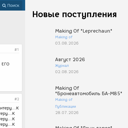
Поиск
Новые поступления
Making Of "Leprechaun"
Making of
03.08.2026
#1
Август 2026
Я ЕГО
Журнал
02.08.2026
Making Of
"Бронеавтомобиль БА-М85"
#2
Making of
Публикации
антеру...К
28.07.2026
теру...К
теру...К
теру...К