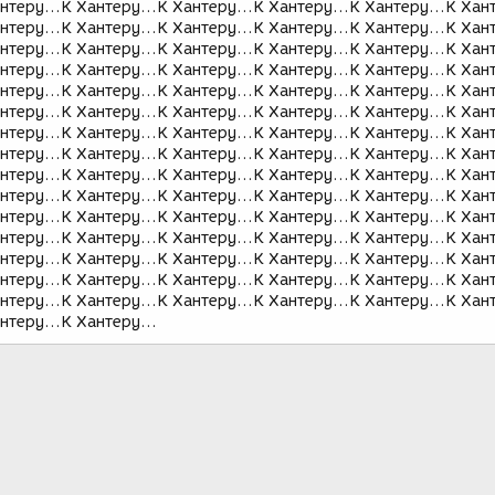
нтеру...К Хантеру...К Хантеру...К Хантеру...К Хантеру...К Хан
нтеру...К Хантеру...К Хантеру...К Хантеру...К Хантеру...К Хан
нтеру...К Хантеру...К Хантеру...К Хантеру...К Хантеру...К Хан
нтеру...К Хантеру...К Хантеру...К Хантеру...К Хантеру...К Хан
нтеру...К Хантеру...К Хантеру...К Хантеру...К Хантеру...К Хан
нтеру...К Хантеру...К Хантеру...К Хантеру...К Хантеру...К Хан
нтеру...К Хантеру...К Хантеру...К Хантеру...К Хантеру...К Хан
нтеру...К Хантеру...К Хантеру...К Хантеру...К Хантеру...К Хан
нтеру...К Хантеру...К Хантеру...К Хантеру...К Хантеру...К Хан
нтеру...К Хантеру...К Хантеру...К Хантеру...К Хантеру...К Хан
нтеру...К Хантеру...К Хантеру...К Хантеру...К Хантеру...К Хан
нтеру...К Хантеру...К Хантеру...К Хантеру...К Хантеру...К Хан
нтеру...К Хантеру...К Хантеру...К Хантеру...К Хантеру...К Хан
нтеру...К Хантеру...К Хантеру...К Хантеру...К Хантеру...К Хан
нтеру...К Хантеру...К Хантеру...К Хантеру...К Хантеру...К Хан
нтеру...К Хантеру...