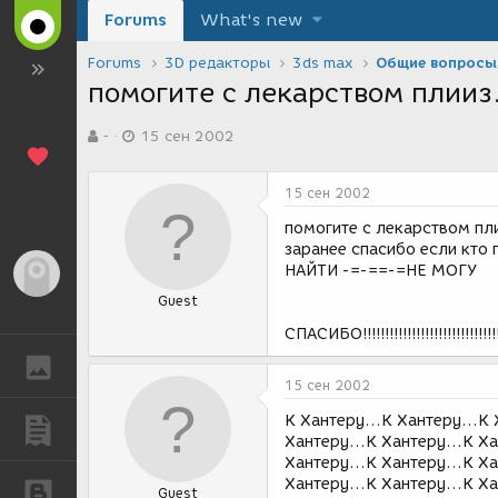
Forums
What's new
Forums
3D редакторы
3ds max
Общие вопросы
помогите с лекарством плииз..
А
Д
-
15 сен 2002
в
а
т
т
о
а
15 сен 2002
р
с
т
о
помогите с лекарством пли
е
з
заранее спасибо если кто 
м
д
НАЙТИ -=-==-=НЕ МОГУ
Гость
ы
а
Guest
н
и
СПАСИБО!!!!!!!!!!!!!!!!!!!!!!!!!!!!!!!!!!!
я
ГАЛЕРЕЯ
15 сен 2002
К Хантеру...К Хантеру...К 
ПУБЛИКАЦИИ
Хантеру...К Хантеру...К Ха
Хантеру...К Хантеру...К Ха
Хантеру...К Хантеру...К Ха
БЛОГИ
Guest