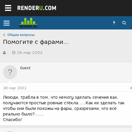
Общие вопросы
Помогите с фарами...
А
Д
-
28 мар 2002
в
а
т
т
о
а
Guest
р
с
т
о
е
з
м
д
28 мар 2002
ы
а
н
Лююди, трабла в том, что немогу зделать сечения вах,
и
получаются простые ровные стёкла.....Как их зделать так
я
чтобы они были похожы на фары, сразрезами, что всё
реально было?......
Спасибо!