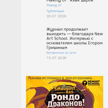
Making Of "Язык даров"
Making of
Публикации
20.07.2026
Журнал продолжает
выходить — благодаря New
Art School. Интервью с
основателем школы Егором
Гришиным
Интересное из сети
15.07.2026