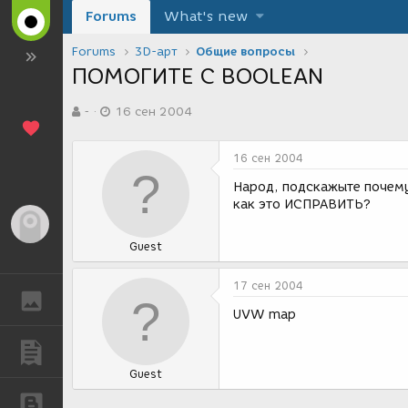
Forums
What's new
Forums
3D-арт
Общие вопросы
ПОМОГИТЕ С BOOLEAN
А
Д
-
16 сен 2004
в
а
т
т
о
а
16 сен 2004
р
с
т
о
Народ, подскажыте почему
е
з
как это ИСПРАВИТЬ?
м
д
Гость
ы
а
Guest
н
и
я
17 сен 2004
ГАЛЕРЕЯ
UVW map
ПУБЛИКАЦИИ
Guest
БЛОГИ