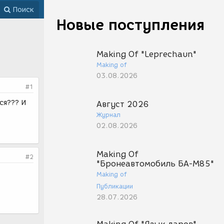
Поиск
Новые поступления
Making Of "Leprechaun"
Making of
03.08.2026
#1
ся??? И
Август 2026
Журнал
02.08.2026
Making Of
#2
"Бронеавтомобиль БА-М85"
Making of
Публикации
28.07.2026