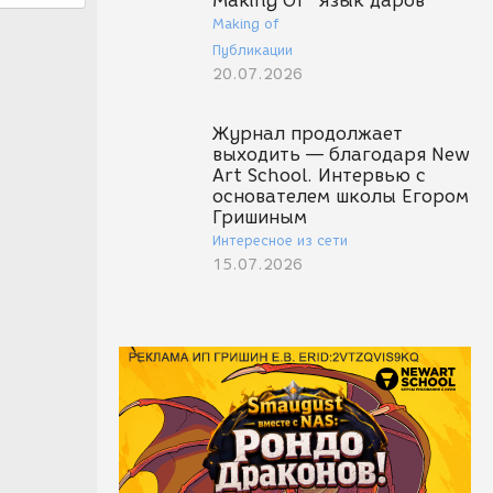
Making Of "Язык даров"
Making of
Публикации
20.07.2026
Журнал продолжает
выходить — благодаря New
Art School. Интервью с
основателем школы Егором
Гришиным
Интересное из сети
15.07.2026