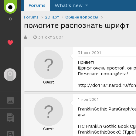
Forums
What's new
Forums
2D-арт
Общие вопросы
помогите распознать шрифт
А
Д
-
31 окт 2001
в
а
т
т
о
а
31 окт 2001
р
с
т
о
Привет!
е
з
Шрифт очень простой, он р
м
д
Помогите, пожалуйста!
Гость
ы
а
Guest
н
http://do11ar.narod.ru/fon
и
я
ГАЛЕРЕЯ
1 ноя 2001
FranklinGothic ParaGraph'
два.
ПУБЛИКАЦИИ
ITC Franklin Gothic Book Cy
Guest
FranklinGothicBookC (Type
БЛОГИ