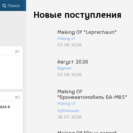
Поиск
Новые поступления
Making Of "Leprechaun"
Making of
03.08.2026
#1
Август 2026
Журнал
02.08.2026
Making Of
"Бронеавтомобиль БА-М85"
#2
Making of
аза в
Публикации
28.07.2026