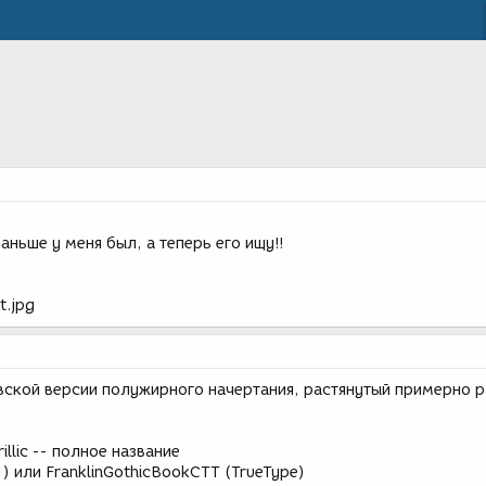
аньше у меня был, а теперь его ищу!!
t.jpg
овской версии полужирного начертания, растянутый примерно р
rillic -- полное название
1) или FranklinGothicBookCTT (TrueType)