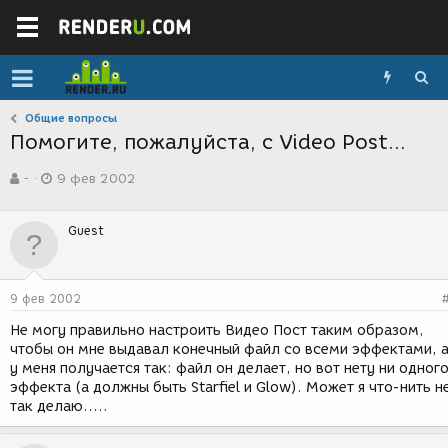
Общие вопросы
Помогите, пожалуйста, с Video Post...
А
Д
-
9 фев 2002
в
а
т
т
о
а
Guest
р
с
т
о
е
з
м
д
9 фев 2002
ы
а
н
Не могу правильно настроить Видео Пост таким образом,
и
чтобы он мне выдавал конечный файл со всеми эффектами, 
я
у меня получается так: файл он делает, но вот нету ни одног
эффекта (а должны быть Starfiel и Glow). Может я что-нить н
так делаю.....