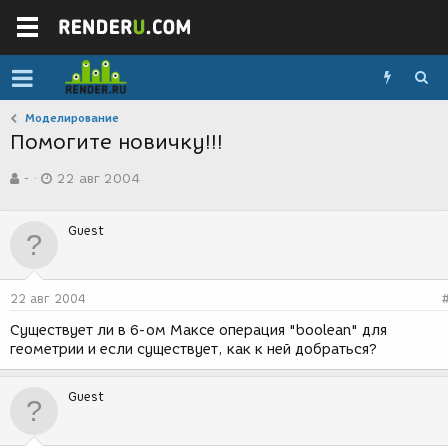
Моделирование
Помогите новичку!!!
А
Д
-
22 авг 2004
в
а
т
т
о
а
Guest
р
с
т
о
е
з
м
д
22 авг 2004
ы
а
н
Существует ли в 6-ом Максе операция "boolean" для
и
геометрии и если существует, как к ней добраться?
я
Guest