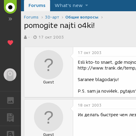
Forums
What's new
Forums
3D-арт
Общие вопросы
pomogite najti o4ki!
А
Д
-
17 окт 2003
в
а
т
т
о
а
17 окт 2003
р
с
т
о
Esli kto-to snaet, gde mojn
е
з
http://www.trank.de/temp/gla
м
д
Гость
ы
а
Saranee blagodarju!
Guest
н
и
P.S. sam ja novi4ek, pytajus
я
ГАЛЕРЕЯ
18 окт 2003
Их делать быстрее чем лез
ПУБЛИКАЦИИ
БЛОГИ
Guest