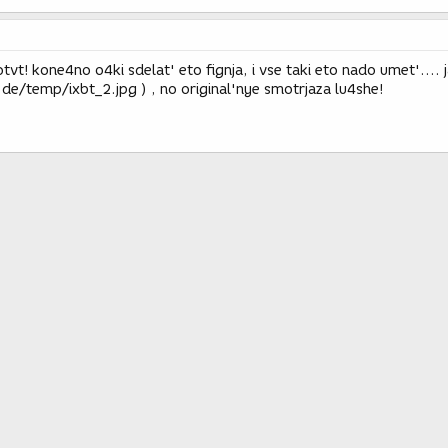
vt! kone4no o4ki sdelat' eto fignja, i vse taki eto nado umet'.... j
de/temp/ixbt_2.jpg ) , no original'nye smotrjaza lu4she!