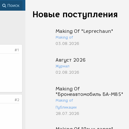
Поиск
Новые поступления
Making Of "Leprechaun"
Making of
03.08.2026
#1
Август 2026
Журнал
02.08.2026
Making Of
"Бронеавтомобиль БА-М85"
#2
Making of
Публикации
28.07.2026