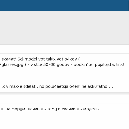
o ska4at' 3d-model vot takix vot o4kov (
sses.jpg ) - v stile 50-60 godov - podkin'te, pojalujsta, link!
' ix v max-e sdelat', no polu4aetsja o4en' ne akkuratno....
ть на форум, начинать тему и скачивать модель.