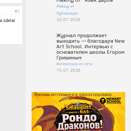
Making Of "Язык даров"
Making of
#3
Публикации
20.07.2026
a sdelal
Журнал продолжает
выходить — благодаря New
Art School. Интервью с
основателем школы Егором
Гришиным
Интересное из сети
15.07.2026