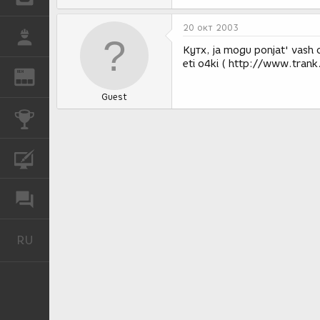
20 окт 2003
РАБОТА
Кутх, ja mogu ponjat' vash ot
eti o4ki ( http://www.trank.
REN
ЖУРНАЛ
Guest
КОНКУРСЫ
КУРСЫ
ФОРУМ
RU
Русский