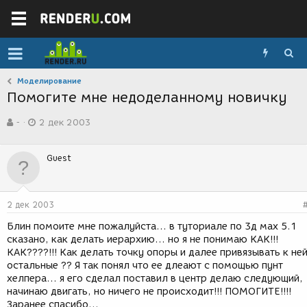
Моделирование
Помогите мне недоделанному новичку
А
Д
-
2 дек 2003
в
а
т
т
о
а
Guest
р
с
т
о
е
з
м
д
2 дек 2003
ы
а
н
Блин помоите мне пожалуйста... в туториале по 3д мах 5.1
и
сказано, как делать иерархию... но я не понимаю КАК!!!
я
КАК????!!! Как делать точку опоры и далее привязывать к не
остальные ?? Я так понял что ее длеают с помощью пунт
хелпера... я его сделал поставил в центр делаю следующий,
начинаю двигать, но ничего не происходит!!! ПОМОГИТЕ!!!!
Заранее спасибо...