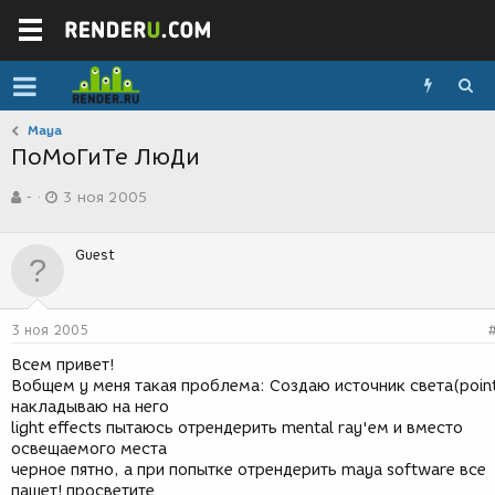
Maya
ПоМоГиТе ЛюДи
А
Д
-
3 ноя 2005
в
а
т
т
о
а
Guest
р
с
т
о
е
з
м
д
3 ноя 2005
ы
а
н
Всем привет!
и
Вобщем у меня такая проблема: Создаю источник света(poin
я
накладываю на него
light effects пытаюсь отрендерить mental ray'ем и вместо
освещаемого места
черное пятно, а при попытке отрендерить maya software все
пашет! просветите