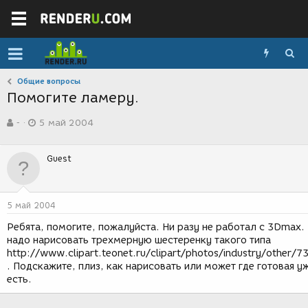
Общие вопросы
Помогите ламеру.
А
Д
-
5 май 2004
в
а
т
т
о
а
Guest
р
с
т
о
е
з
м
д
5 май 2004
ы
а
н
Ребята, помогите, пожалуйста. Ни разу не работал с 3Dmax.
и
надо нарисовать трехмерную шестеренку такого типа
я
http://www.clipart.teonet.ru/clipart/photos/industry/other/73
. Подскажите, плиз, как нарисовать или может где готовая у
есть.