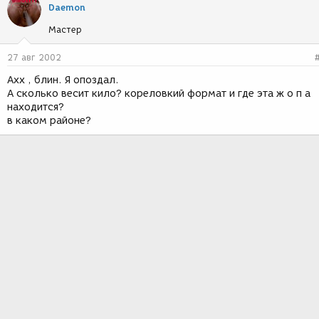
Daemon
Мастер
27 авг 2002
Ахх , блин. Я опоздал.
А сколько весит кило? кореловкий формат и где эта ж о п а
находится?
в каком районе?