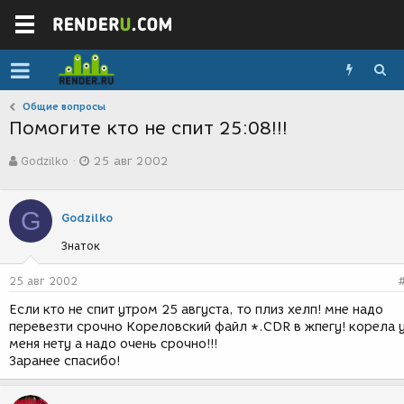
Общие вопросы
Помогите кто не спит 25:08!!!
А
Д
Godzilko
25 авг 2002
в
а
т
т
о
а
G
р
с
Godzilko
т
о
Знаток
е
з
м
д
ы
а
25 авг 2002
н
Если кто не спит утром 25 августа, то плиз хелп! мне надо
и
перевезти срочно Кореловский файл *.CDR в жпегу! корела 
я
меня нету а надо очень срочно!!!
Заранее спасибо!