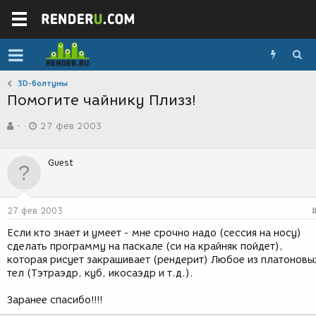
3D-болтуны
Помогите чайнику Плизз!
А
Д
-
27 фев 2003
в
а
т
т
о
а
Guest
р
с
т
о
е
з
м
д
27 фев 2003
ы
а
н
Если кто знает и умеет - мне срочно надо (сессия на носу)
и
сделать программу на паскале (си на крайняк пойдет),
я
которая рисует закрашивает (рендерит) Любое из платоновы
тел (Тэтраэдр, куб, икосаэдр и т.д.).
Заранее спасибо!!!!