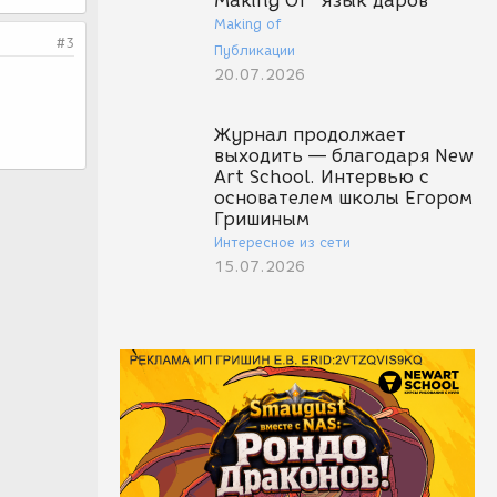
Making Of "Язык даров"
Making of
#3
Публикации
20.07.2026
Журнал продолжает
выходить — благодаря New
Art School. Интервью с
основателем школы Егором
Гришиным
Интересное из сети
15.07.2026