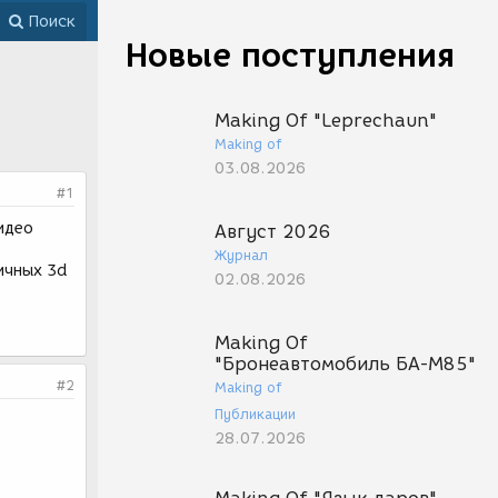
Поиск
Новые поступления
Making Of "Leprechaun"
Making of
03.08.2026
#1
идео
Август 2026
Журнал
ичных 3d
02.08.2026
Making Of
"Бронеавтомобиль БА-М85"
#2
Making of
Публикации
.
28.07.2026