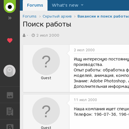
Forums
What's new
Forums
Скрытый архив
Вакансии и поиск работы
Поиск работы
А
Д
-
2 июл 2000
в
а
т
т
о
а
2 июл 2000
р
с
т
о
Ищу интересную постоянну
е
з
производства.
м
д
Опыт работы: обработка ф
Гость
ы
а
моделей, анимация, компо
Guest
н
Знание: Adobe Photoshop, Ad
и
Дополнительная информаци
я
ГАЛЕРЕЯ
11 июл 2000
Наша компания ищет специ
ПУБЛИКАЦИИ
Телефон: 196-07-36, 196-
БЛОГИ
Guest