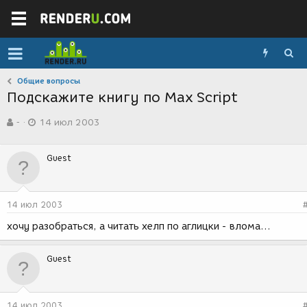
Общие вопросы
Подскажите книгу по Max Script
А
Д
-
14 июл 2003
в
а
т
т
о
а
Guest
р
с
т
о
е
з
м
д
14 июл 2003
ы
а
н
хочу разобраться, а читать хелп по аглицки - влома...
и
я
Guest
14 июл 2003