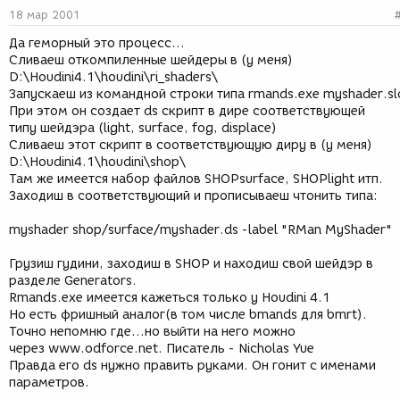
18 мар 2001
Да геморный это процесс...
Сливаеш откомпиленные шейдеры в (у меня)
D:\Houdini4.1\houdini\ri_shaders\
Запускаеш из командной строки типа rmands.exe myshader.sl
При этом он создает ds скрипт в дире соответствующей
типу шейдэра (light, surface, fog, displace)
Сливаеш этот скрипт в соответствующую диру в (у меня)
D:\Houdini4.1\houdini\shop\
Там же имеется набор файлов SHOPsurface, SHOPlight итп.
Заходиш в соответствующий и прописываеш чтонить типа:
myshader shop/surface/myshader.ds -label "RMan MyShader"
Грузиш гудини, заходиш в SHOP и находиш свой шейдэр в
разделе Generators.
Rmands.exe имеется кажеться только у Houdini 4.1
Но есть фришный аналог(в том числе bmands для bmrt).
Точно непомню где...но выйти на него можно
через www.odforce.net. Писатель - Nicholas Yue
Правда его ds нужно править руками. Он гонит с именами
параметров.