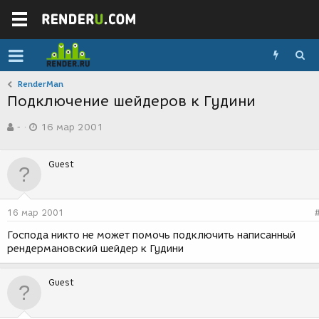
RenderMan
Подключение шейдеров к Гудини
А
Д
-
16 мар 2001
в
а
т
т
о
а
Guest
р
с
т
о
е
з
м
д
16 мар 2001
ы
а
н
Господа никто не может помочь подключить написанный
и
рендермановский шейдер к Гудини
я
Guest