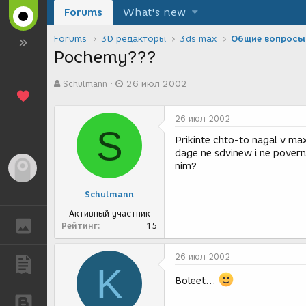
Forums
What's new
Forums
3D редакторы
3ds max
Общие вопросы
Pochemy???
А
Д
Schulmann
26 июл 2002
в
а
т
т
о
а
26 июл 2002
р
с
S
т
о
Prikinte chto-to nagal v max
е
з
dage ne sdvinew i ne poverne
м
д
nim?
Гость
ы
а
н
Schulmann
и
я
Активный участник
ГАЛЕРЕЯ
Рейтинг
15
26 июл 2002
ПУБЛИКАЦИИ
K
Boleet...
БЛОГИ