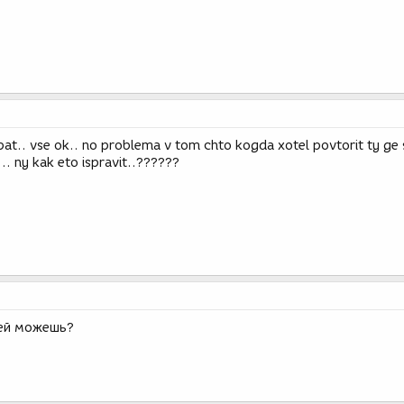
al opat.. vse ok.. no problema v tom chto kogda xotel povtorit ty ge
.. ny kak eto ispravit..??????
ней можешь?