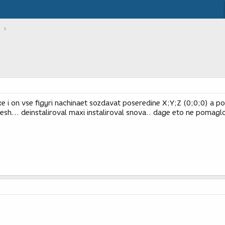
e i on vse figyri nachinaet sozdavat poseredine X;Y;Z (0;0;0) a p
sh... deinstaliroval maxi instaliroval snova.. dage eto ne pomaglo