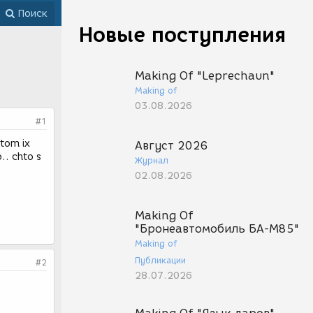
Поиск
Новые поступления
Making Of "Leprechaun"
Making of
03.08.2026
#1
otom ix
Август 2026
.. chto s
Журнал
02.08.2026
Making Of
"Бронеавтомобиль БА-М85"
Making of
Публикации
#2
28.07.2026