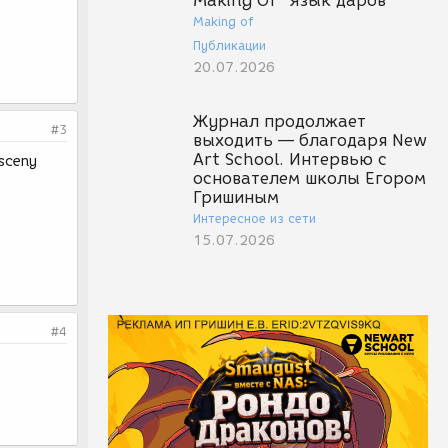
Making Of "Язык даров"
Making of
Публикации
20.07.2026
Журнал продолжает
#3
выходить — благодаря New
Art School. Интервью с
 sceny
основателем школы Егором
Гришиным
Интересное из сети
15.07.2026
#4