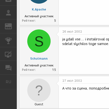
K.Apache
РАБОТА
Активный участник
Рейтинг
5
REN
ЖУРНАЛ
26 июл 2002
S
ja ydall vse... i instalirov
КОНКУРСЫ
sdelat slychilos toge samoe.
КУРСЫ
Schulmann
Активный участник
ФОРУМ
Рейтинг
15
27 июл 2002
RU
Русский
А что за сцена, поподроб
Guest