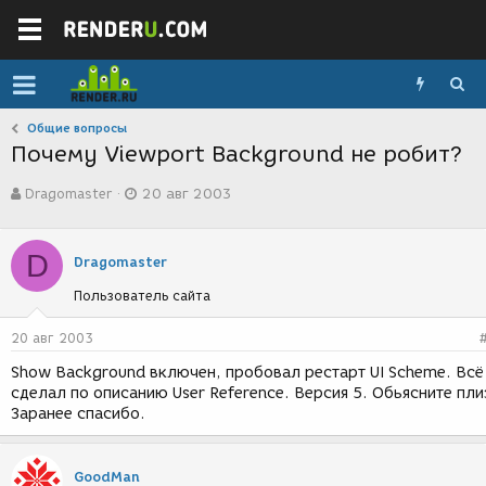
Общие вопросы
Почему Viewport Background не робит?
А
Д
Dragomaster
20 авг 2003
в
а
т
т
о
а
D
р
с
Dragomaster
т
о
Пользователь сайта
е
з
м
д
ы
а
20 авг 2003
н
Show Background включен, пробовал рестарт UI Scheme. Всё
и
сделал по описанию User Reference. Версия 5. Обьясните пли
я
Заранее спасибо.
GoodMan