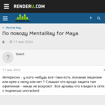
Mental Ray
По поводу MentalRay for Maya
А
Д
-
17 янв 2002
в
а
т
т
о
а
Guest
р
с
т
о
е
з
м
д
17 янв 2002
ы
а
н
Интересно - у кого-нибудь все-таки есть ломаная лицензия
и
или крек к нему или нет ? Слышал что вроде защита там
я
офигенная - никак не вскроют. Все архивы что я видел в сети
с подписью uncracked