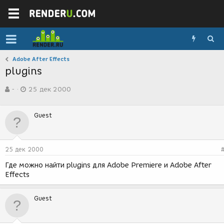
Adobe After Effects
plugins
А
Д
-
25 дек 2000
в
а
т
т
о
а
Guest
р
с
т
о
е
з
м
д
25 дек 2000
ы
а
н
Где можно найти plugins для Adobe Premiere и Adobe After
и
Effects
я
Guest