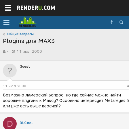
Общие вопросы
Plugins для MAX3
А
Д
-
11 июл 2000
в
а
т
т
о
а
Guest
р
с
т
о
е
з
м
д
11 июл 2000
ы
а
н
Возможно ламерский вопрос, но где сейчас можно найти
и
хорошие плугины к Максу? Особенно интересует Metareyes 5
я
или уже есть выше версией?
D
DLCool