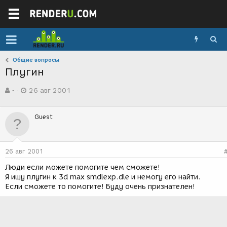
Общие вопросы
Плугин
А
Д
-
26 авг 2001
в
а
т
т
о
а
Guest
р
с
т
о
е
з
м
д
26 авг 2001
ы
а
н
Люди если можете помогите чем сможете!
и
Я ищу плугин к 3d max smdlexp.dle и немогу его найти.
я
Если сможете то помогите! Буду очень признателен!