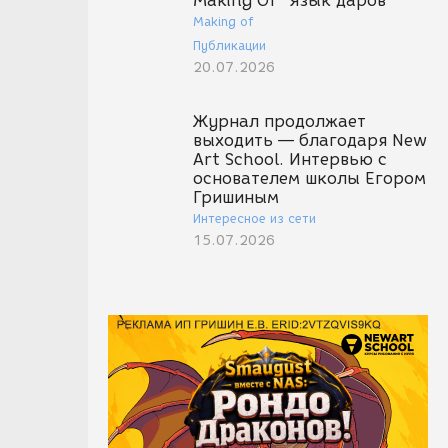
Making Of "Язык даров"
Making of
Публикации
20.07.2026
Журнал продолжает
выходить — благодаря New
Art School. Интервью с
основателем школы Егором
Гришиным
Интересное из сети
15.07.2026