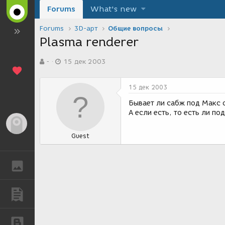
Forums
What's new
Forums
3D-арт
Общие вопросы
Plasma renderer
А
Д
-
15 дек 2003
в
а
т
т
о
а
15 дек 2003
р
с
т
о
Бывает ли сабж под Макс о
е
з
А если есть, то есть ли под
м
д
Гость
ы
а
Guest
н
и
я
ГАЛЕРЕЯ
ПУБЛИКАЦИИ
БЛОГИ