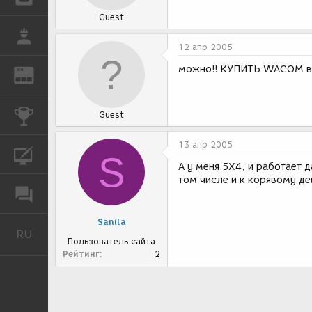
Guest
РАБОТА
12 апр 2005
можно!! КУПИТЬ WACOM вм
REN
ЖУРНАЛ
КОНКУРСЫ
Guest
13 апр 2005
КУРСЫ
S
А у меня 5Х4, и работает 
том числе и к корявому де
ФОРУМ
Sanila
RU
Русский
Пользователь сайта
Рейтинг
2