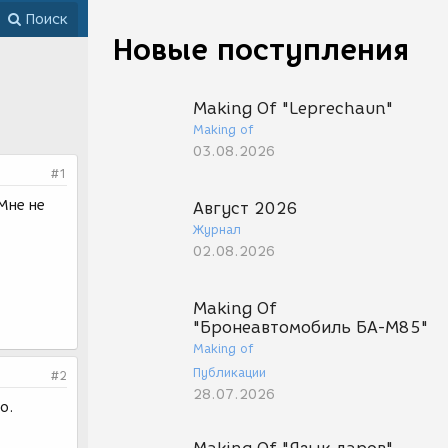
Поиск
Новые поступления
Making Of "Leprechaun"
Making of
03.08.2026
#1
Мне не
Август 2026
Журнал
02.08.2026
Making Of
"Бронеавтомобиль БА-М85"
Making of
Публикации
#2
28.07.2026
о.