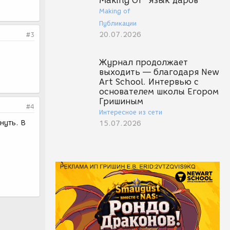
Making Of "Язык даров"
Making of
Публикации
20.07.2026
#3
Журнал продолжает
выходить — благодаря New
Art School. Интервью с
основателем школы Егором
Гришиным
#4
Интересное из сети
нуть. В
15.07.2026