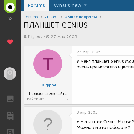
Forums
What's new
Forums
2D-арт
Общие вопросы
ПЛАНШЕТ GENIUS
А
Д
Tsigipov
27 мар 2005
в
а
т
т
о
а
27 мар 2005
р
с
T
т
о
У меня планшет Genius Mou
е
з
очень нравится его чувств
м
д
Гость
ы
а
н
Tsigipov
и
я
Пользователь сайта
ГАЛЕРЕЯ
Рейтинг
2
8 апр 2005
ПУБЛИКАЦИИ
У меня тоже Genius Mouse
Можно ли это побороть?
БЛОГИ