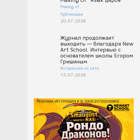
Making Of "Язык даров"
Making of
Публикации
20.07.2026
Журнал продолжает
выходить — благодаря New
Art School. Интервью с
основателем школы Егором
Гришиным
Интересное из сети
15.07.2026