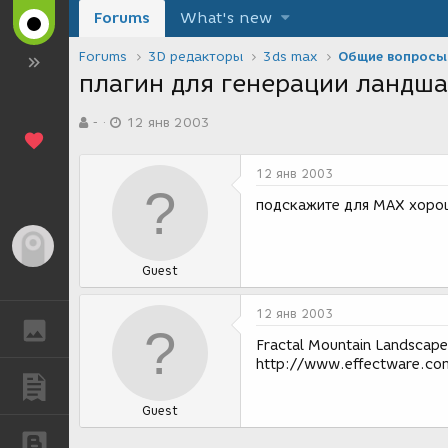
Forums
What's new
Forums
3D редакторы
3ds max
Общие вопросы
плагин для генерации ландш
А
Д
-
12 янв 2003
в
а
т
т
о
а
12 янв 2003
р
с
т
о
подскажите для МАХ хорош
е
з
м
д
Гость
ы
а
Guest
н
и
я
12 янв 2003
ГАЛЕРЕЯ
Fractal Mountain Landscape
http://www.effectware.co
ПУБЛИКАЦИИ
Guest
БЛОГИ