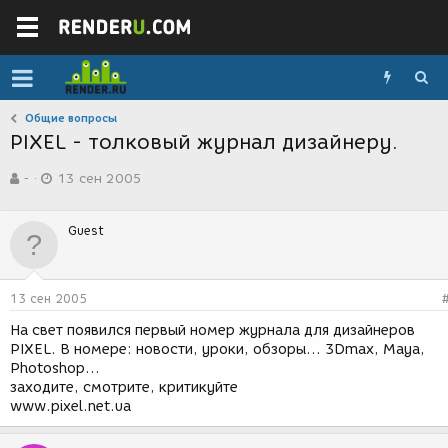
Общие вопросы
PIXEL - толковый журнал дизайнеру.
А
Д
-
13 сен 2005
в
а
т
т
о
а
Guest
р
с
т
о
е
з
м
д
13 сен 2005
ы
а
н
На свет появился первый номер журнала для дизайнеров
и
PIXEL. В номере: новости, уроки, обзоры... 3Dmax, Maya,
я
Photoshop...
заходите, смотрите, критикуйте
www.pixel.net.ua